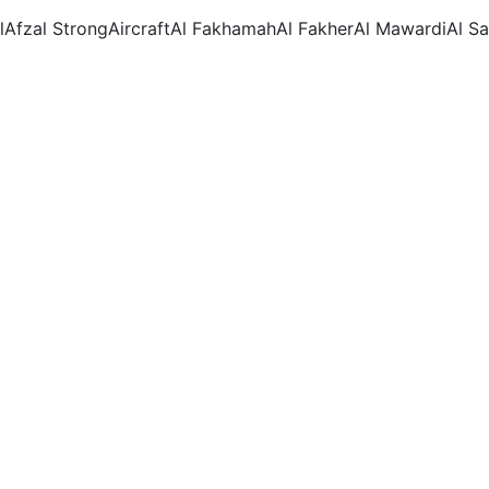
l
Afzal Strong
Aircraft
Al Fakhamah
Al Fakher
Al Mawardi
Al S