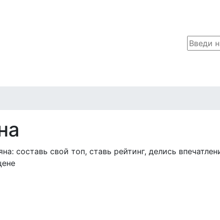
на
а: составь свой топ, ставь рейтинг, делись впечатлен
цене