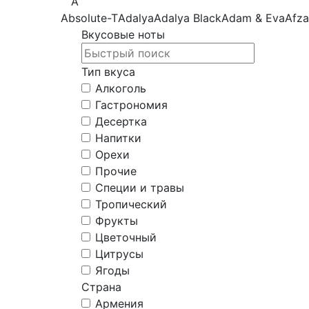
A
Absolute-T
Adalya
Adalya Black
Adam & Eva
Afza
Вкусовые ноты
Тип вкуса
Алкоголь
Гастрономия
Десертка
Напитки
Орехи
Прочие
Специи и травы
Тропический
Фрукты
Цветочный
Цитрусы
Ягоды
Страна
Армения