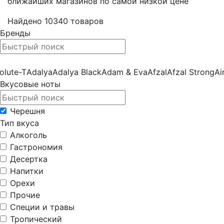
ближайших магазинов по самой низкой цене
Найдено
10340
товаров
Бренды
olute-T
Adalya
Adalya Black
Adam & Eva
Afzal
Afzal Strong
Ai
Вкусовые ноты
Черешня
Тип вкуса
Алкоголь
Гастрономия
Десертка
Напитки
Орехи
Прочие
Специи и травы
Тропический