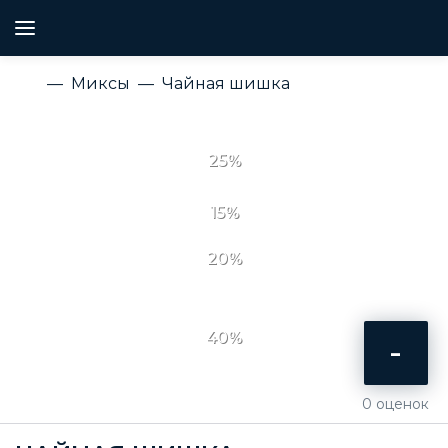
Миксы
Чайная шишка
25%
15%
20%
40%
-
0
оценок