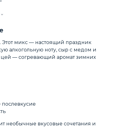
е
. Этот микс — настоящий праздник
кую алкогольную ноту, сыр с медом и
рицей — согревающий аромат зимних
е послевкусие
ть
бит необычные вкусовые сочетания и