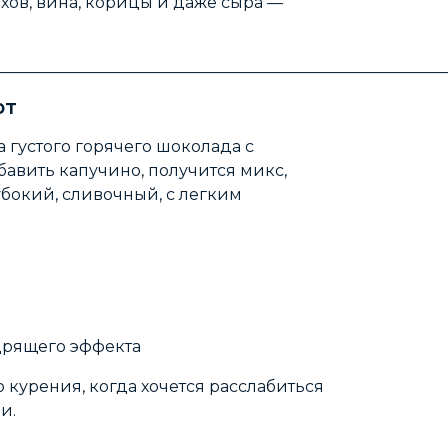
ехов, вина, корицы и даже сыра —
________________________________________________________
рт
а густого горячего шоколада с
бавить капучино, получится микс,
убокий, сливочный, с легким
дрящего эффекта
курения, когда хочется расслабиться
и.