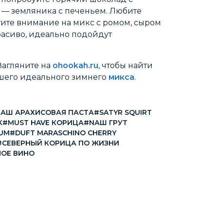
ва — земляника с печеньем. Любите
ите внимание на микс с ромом, сыром
красиво, идеально подойдут
Загляните на
ohookah.ru
, чтобы найти
ашего идеального зимнего
микса
.
АШ АРАХИСОВАЯ ПАСТА
#SATYR SQUIRT
K
#MUST HAVE КОРИЦА
#NАШ ГРУТ
RUM
#DUFT MARASCHINO CHERRY
#СЕВЕРНЫЙ КОРИЦА ПО ЖИЗНИ
ЛОЕ ВИНО