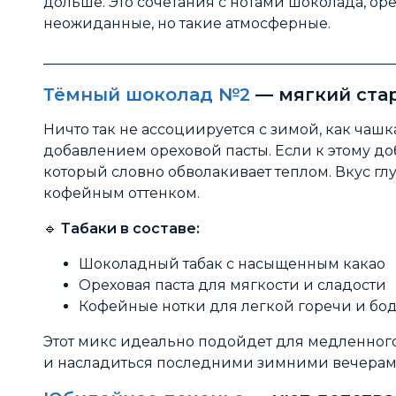
дольше. Это сочетания с нотами шоколада, ор
неожиданные, но такие атмосферные.
_________________________________________________
Тёмный шоколад №2
— мягкий ста
Ничто так не ассоциируется с зимой, как чашк
добавлением ореховой пасты. Если к этому до
который словно обволакивает теплом. Вкус гл
кофейным оттенком.
🔹
Табаки в составе:
Шоколадный табак с насыщенным какао
Ореховая паста для мягкости и сладости
Кофейные нотки для легкой горечи и бо
Этот микс идеально подойдет для медленного 
и насладиться последними зимними вечерам