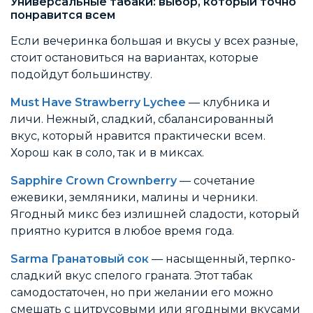
Универсальные табаки: выбор, который точно
понравится всем
Если вечеринка большая и вкусы у всех разные,
стоит остановиться на вариантах, которые
подойдут большинству.
Must Have Strawberry Lychee
— клубника и
личи. Нежный, сладкий, сбалансированный
вкус, который нравится практически всем.
Хорош как в соло, так и в миксах.
Sapphire Crown Crownberry
— сочетание
ежевики, земляники, малины и черники.
Ягодный микс без излишней сладости, который
приятно курится в любое время года.
Sarma Гранатовый сок
— насыщенный, терпко-
сладкий вкус спелого граната. Этот табак
самодостаточен, но при желании его можно
смешать с цитрусовыми или ягодными вкусами