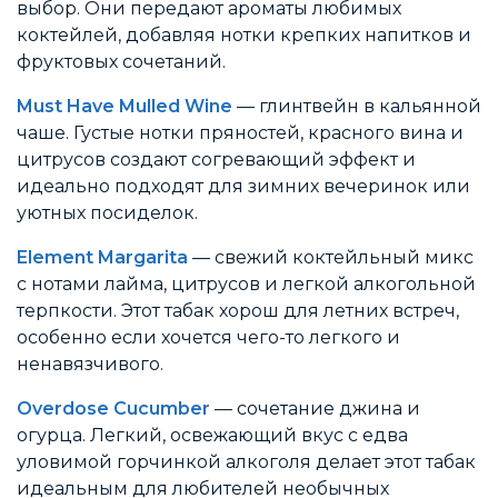
выбор. Они передают ароматы любимых
коктейлей, добавляя нотки крепких напитков и
фруктовых сочетаний.
Must Have Mulled Wine
— глинтвейн в кальянной
чаше. Густые нотки пряностей, красного вина и
цитрусов создают согревающий эффект и
идеально подходят для зимних вечеринок или
уютных посиделок.
Element Margarita
— свежий коктейльный микс
с нотами лайма, цитрусов и легкой алкогольной
терпкости. Этот табак хорош для летних встреч,
особенно если хочется чего-то легкого и
ненавязчивого.
Overdose Cucumber
— сочетание джина и
огурца. Легкий, освежающий вкус с едва
уловимой горчинкой алкоголя делает этот табак
идеальным для любителей необычных