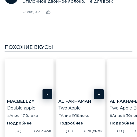
Эталонное двойное яблоко. Не для всех
25 окт., 2021
ПОХОЖИЕ ВКУСЫ
-
-
MACBELLZY
AL FAKHAMAH
AL FAKHAM
Double apple
Two Apple
Two Apple Ba
#Анис
#Яблоко
#Анис
#Яблоко
#Анис
#Ябло
(
0
)
0
оценок
(
0
)
0
оценок
(
0
)