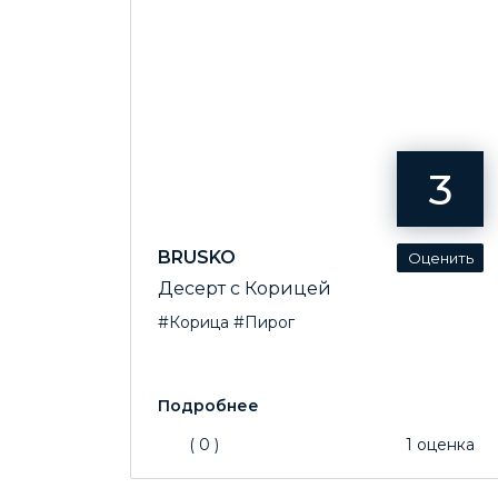
3
BRUSKO
Десерт с Корицей
#Корица
#Пирог
(
0
)
1
оценка