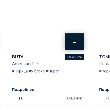
-
BUTA
TOM
American Pie
Шарл
#Корица
#Яблоко
#Пирог
#Кор
(
0
)
0
оценок
(