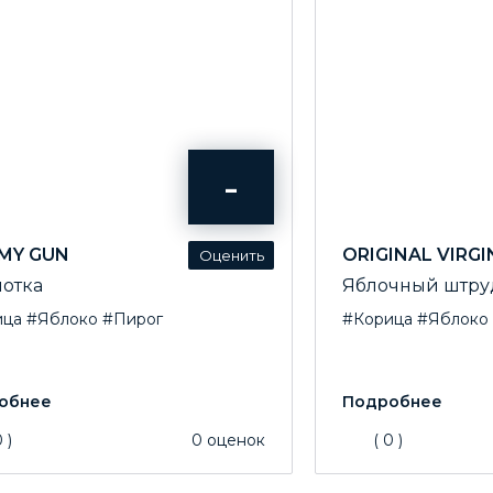
-
MY GUN
ORIGINAL VIRGI
отка
Яблочный штру
ица
#Яблоко
#Пирог
#Корица
#Яблоко
0
)
0
оценок
(
0
)