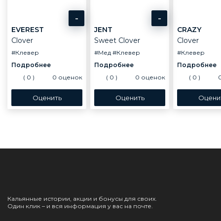
-
-
EVEREST
JENT
CRAZY
Clover
Sweet Clover
Clover
#Клевер
#Мед
#Клевер
#Клевер
(
0
)
0
оценок
(
0
)
0
оценок
(
0
)
Кальянные истории, акции и бонусы для своих.
Один клик – и вся информация у вас на почте.