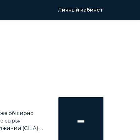
Личный кабинет
-
 уже обширно
ве сырья
рджинии (США),