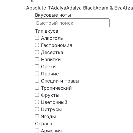
A
Absolute-T
Adalya
Adalya Black
Adam & Eva
Afza
Вкусовые ноты
Тип вкуса
Алкоголь
Гастрономия
Десертка
Напитки
Орехи
Прочие
Специи и травы
Тропический
Фрукты
Цветочный
Цитрусы
Ягоды
Страна
Армения