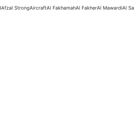
l
Afzal Strong
Aircraft
Al Fakhamah
Al Fakher
Al Mawardi
Al S