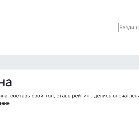
на
а: составь свой топ, ставь рейтинг, делись впечатлен
цене