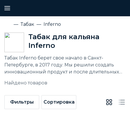
Табак
Inferno
Табак для кальяна
Inferno
Табак Inferno берет свое начало в Санкт-
Петербурге, в 2017 году.
Мы решили создать
инновационный продукт и после длительных
проб и ошибок мы пришли к уникальной
Найдено
товаров
сбалансированности нашего табака. Мы смогли
сделать настолько уникальный табак для
кальяна, что его сразу можно узнать среди
Фильтры
Сортировка
множества конкурентов.
Политика нашей
компании очень проста — создать
качественный продукт по доступной цене. А
подход к вкусовой палитре таков — мы