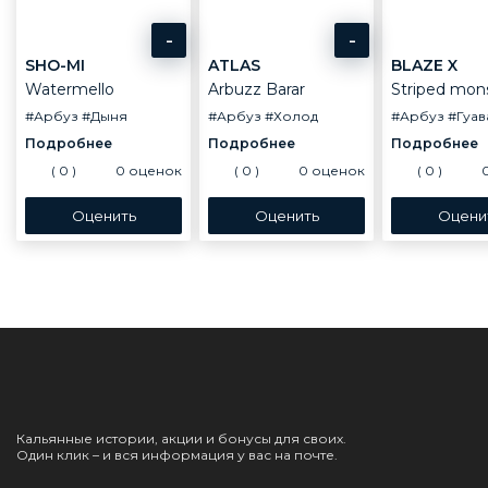
-
-
SHO-MI
ATLAS
BLAZE X
Watermello
Arbuzz Barar
Striped mon
#Арбуз
#Дыня
#Арбуз
#Холод
#Арбуз
#Гуав
(
0
)
0
оценок
(
0
)
0
оценок
(
0
)
Кальянные истории, акции и бонусы для своих.
Один клик – и вся информация у вас на почте.