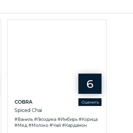
6
COBRA
Spiced Chai
#Ваниль
#Гвоздика
#Имбирь
#Корица
#Мед
#Молоко
#Чай
#Кардамон