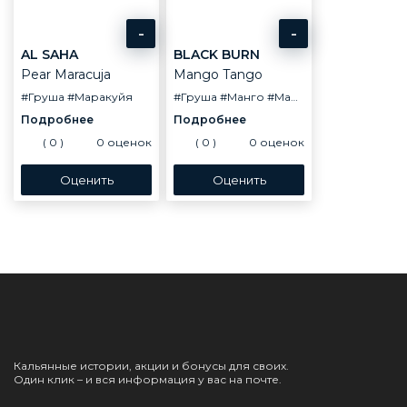
-
-
AL SAHA
BLACK BURN
Pear Maracuja
Mango Tango
#Груша
#Маракуйя
#Груша
#Манго
#Маракуйя
(
0
)
0
оценок
(
0
)
0
оценок
Кальянные истории, акции и бонусы для своих.
Один клик – и вся информация у вас на почте.