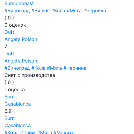
Bumblebeast
#Виноград
#Вишня
#Кола
#Мята
#Черника
(
0
)
0
оценок
Duft
Angel’s Poison
7
Duft
Angel’s Poison
#Виноград
#Кола
#Мята
#Черника
Снят с производства
(
0
)
1
оценка
Burn
Casablanca
6.9
Burn
Casablanca
#Кола
#Лайм
#Мята
#Мохито