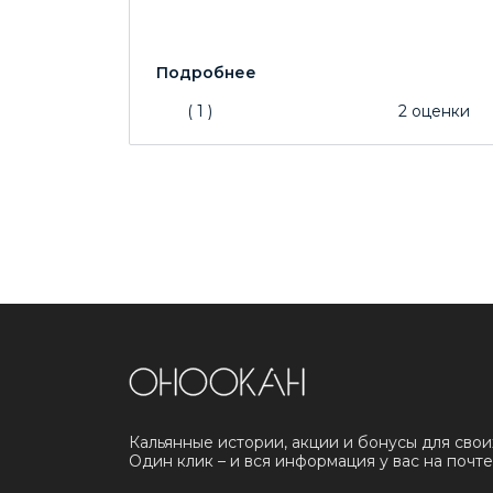
(
1
)
2
оценки
Кальянные истории, акции и бонусы для свои
Один клик – и вся информация у вас на почте