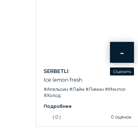
-
SERBETLI
Ice lemon fresh
#Апельсин
#Лайм
#Лимон
#Ментол
#Холод
(
0
)
0
оценок