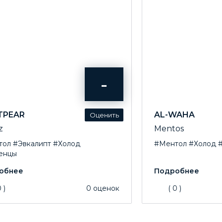
-
TPEAR
AL-WAHA
z
Mentos
тол
#Эвкалипт
#Холод
#Ментол
#Холод
енцы
0
)
0
оценок
(
0
)