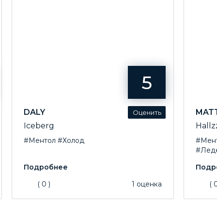
5
DALY
MAT
Iceberg
Hallz
#Ментол
#Холод
#Мен
#Лед
(
0
)
1
оценка
(