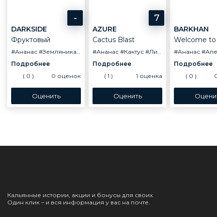
-
7
DARKSIDE
AZURE
BARKHAN
Фруктовый
Cactus Blast
Welcome to
#Ананас
#Земляника
#Кактус
#Ананас
#Кактус
#Лимонад
#Ананас
#Манго
#Апе
(
0
)
0
оценок
(
1
)
1
оценка
(
0
)
Кальянные истории, акции и бонусы для своих.
Один клик – и вся информация у вас на почте.