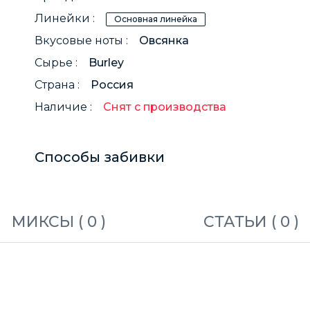
Линейки :
Основная линейка
Вкусовые ноты :
Овсянка
Сырье :
Burley
Страна :
Россия
Наличие :
Снят с производства
Способы забивки
МИКСЫ (
0
)
СТАТЬИ (
0
)