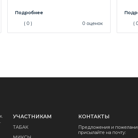
(
0
)
0
оценок
(
х.
УЧАСТНИКАМ
КОНТАКТЫ
.
ТАБАК
Предложения и пожелани
присылайте на почту:
МИКСЫ