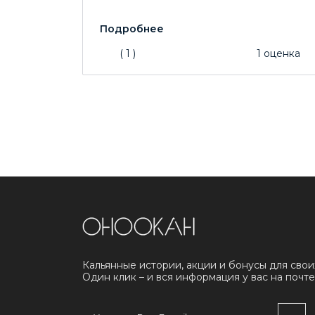
(
1
)
1
оценка
Кальянные истории, акции и бонусы для свои
Один клик – и вся информация у вас на почте