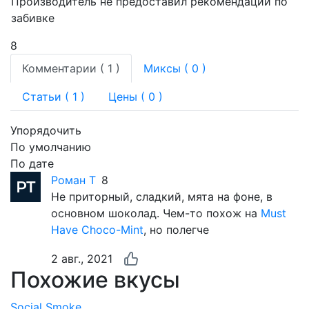
Производитель не предоставил рекомендаций по
забивке
8
Комментарии (
1
)
Миксы (
0
)
Статьи (
1
)
Цены ( 0 )
Упорядочить
По умолчанию
По дате
Роман Т
8
Не приторный, сладкий, мята на фоне, в
основном шоколад. Чем-то похож на
Must
Have Choco-Mint
, но полегче
2 авг., 2021
Похожие вкусы
Social Smoke