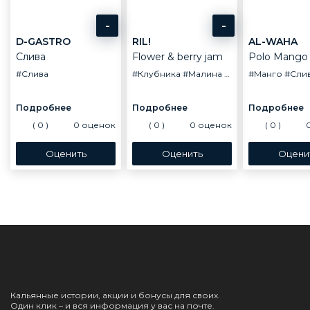
-
-
D-GASTRO
RIL!
AL-WAHA
Слива
Flower & berry jam
Polo Mango
#Слива
#Клубника
#Малина
#Слива
#Манго
#Цветы
#Сли
(
0
)
0
оценок
(
0
)
0
оценок
(
0
)
Кальянные истории, акции и бонусы для своих.
Один клик – и вся информация у вас на почте.