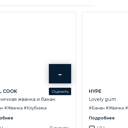
-
L COOK
HYPE
ничная жвачка и банан
Lovely gum
ан
#Жвачка
#Клубника
#Банан
#Жвачка
#