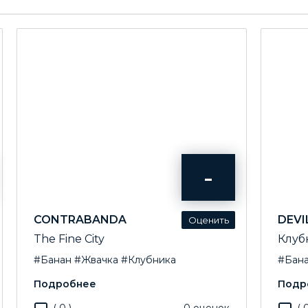
-
CONTRABANDA
DEVI
The Fine City
Клуб
#Банан
#Жвачка
#Клубника
#Бан