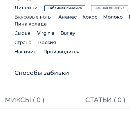
Линейки :
Табачная линейка
Чайная линейка
Вкусовые ноты :
Ананас
Кокос
Молоко
Пина колада
Сырье :
Virginia
Burley
Страна :
Россия
Наличие :
Производится
Способы забивки
МИКСЫ (
0
)
СТАТЬИ (
0
)