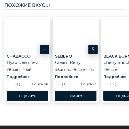
ПОХОЖИЕ ВКУСЫ
-
5
CHABACCO
SEBERO
BLACK BUR
Пуэр с вишней
Cream Berry
Cherry Shoc
#Вишня
#Чай
#Ваниль
#Вишня
#Гранат
#Чай
#Вишня
#Черник
(
0
)
0
оценок
(
0
)
1
оценка
(
2
)