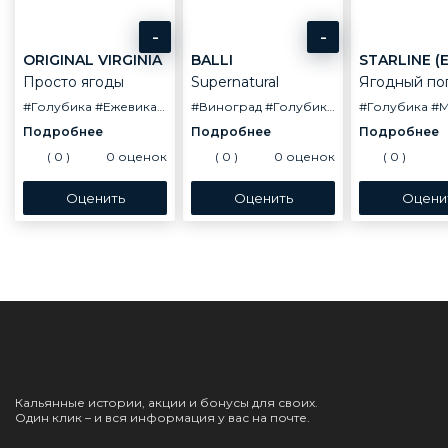
-
-
ORIGINAL VIRGINIA
BALLI
Просто ягоды
Supernatural
Ягодный по
#Голубика
#Ежевика
#Красная смородина
#Виноград
#Голубика
#Малина
#Малина
#Голубика
#Черная смо
#Черни
#М
(
0
)
0
оценок
(
0
)
0
оценок
(
0
)
Кальянные истории, акции и бонусы для своих.
Один клик – и вся информация у вас на почте.