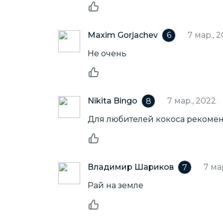
Maxim Gorjachev
7 мар., 
6
Не очень
Nikita Bingo
7 мар., 2022
8
Для любителей кокоса рекоме
Владимир Шариков
7 ма
7
Рай на земле