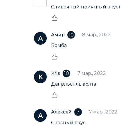
Сливочный приятный вкус)
Амир
8 мар., 2022
10
Бомба
Kris
7 мар., 2022
10
Дапрльспль арлта
Алексей
7 мар., 2022
7
Сносный вкус