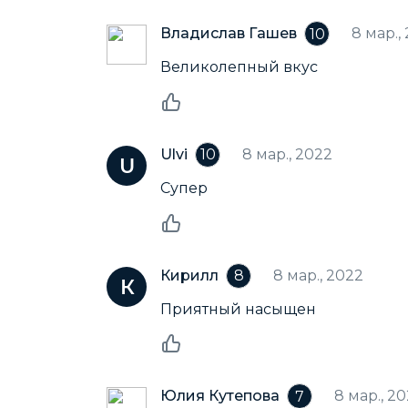
Владислав Гашев
8 мар.,
10
Великолепный вкус
Ulvi
8 мар., 2022
10
Супер
Кирилл
8 мар., 2022
8
Приятный насыщен
Юлия Кутепова
8 мар., 2
7