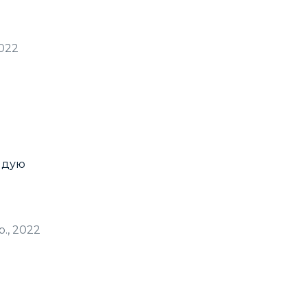
2022
ндую
р., 2022