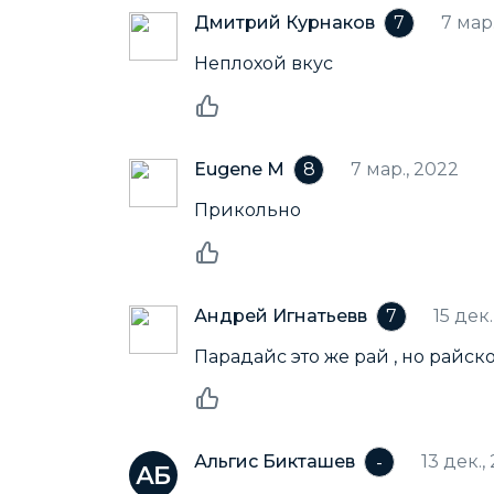
Дмитрий Курнаков
7 мар
7
Неплохой вкус
Eugene M
7 мар., 2022
8
Прикольно
Андрей Игнатьевв
15 дек.
7
Парадайс это же рай , но райск
Альгис Бикташев
13 дек.,
-