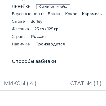
Линейки :
Основная линейка
Вкусовые ноты :
Банан
Кокос
Карамель
Сырье :
Burley
Фасовка :
25 гр / 125 гр
Страна :
Россия
Наличие :
Производится
Способы забивки
МИКСЫ (
4
)
СТАТЬИ (
1
)