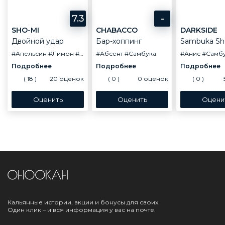
7.3
-
SHO-MI
CHABACCO
DARKSIDE
Двойной удар
Бар-хоппинг
Sambuka Sh
#Апельсин
#Лимон
#Самбука
#Абсент
#Самбука
#Анис
#Самб
(
18
)
20
оценок
(
0
)
0
оценок
(
0
)
Кальянные истории, акции и бонусы для своих.
Один клик – и вся информация у вас на почте.