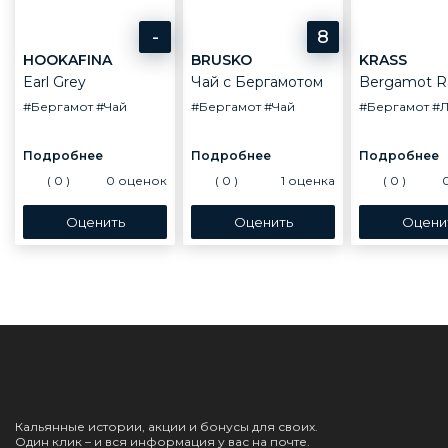
-
8
HOOKAFINA
BRUSKO
KRASS
Earl Grey
Чай с Бергамотом
Bergamot R
#Бергамот
#Чай
#Бергамот
#Чай
#Бергамот
#
(
0
)
0
оценок
(
0
)
1
оценка
(
0
)
Кальянные истории, акции и бонусы для своих.
Один клик – и вся информация у вас на почте.