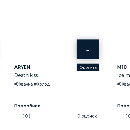
-
ARYEN
M18
Death kiss
Ice m
#Жвачка
#Холод
#Жва
(
0
)
0
оценок
(