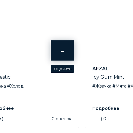
-
AFZAL
astic
Icy Gum Mint
чка
#Холод
#Жвачка
#Мята
#
0
)
0
оценок
(
0
)