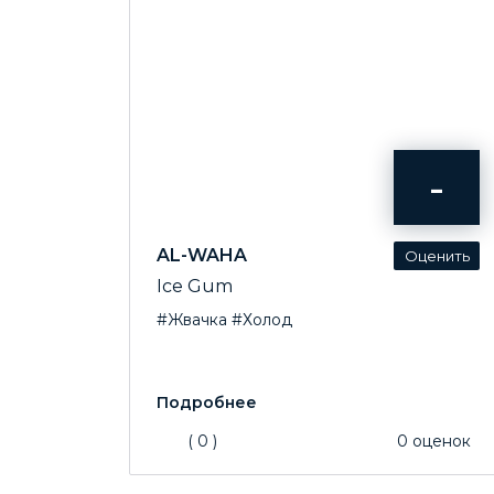
-
AL-WAHA
Ice Gum
#Жвачка
#Холод
(
0
)
0
оценок