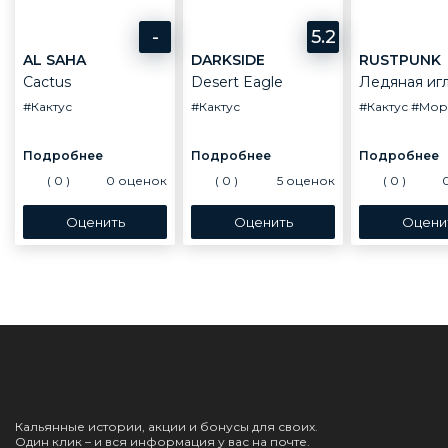
-
5.2
AL SAHA
DARKSIDE
RUSTPUNK
Cactus
Desert Eagle
Ледяная иг
#Кактус
#Кактус
#Кактус
#Мор
(
0
)
0
оценок
(
0
)
5
оценок
(
0
)
Кальянные истории, акции и бонусы для своих.
Один клик – и вся информация у вас на почте.