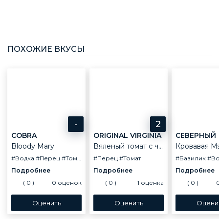
ПОХОЖИЕ ВКУСЫ
-
2
COBRA
ORIGINAL VIRGINIA
СЕВЕРНЫЙ
Bloody Mary
Вяленый томат с чёрным перцем
Кровавая М
#Водка
#Перец
#Томат
#Сельдерей
#Перец
#Томат
#Табаско
#Базилик
#Во
(
0
)
0
оценок
(
0
)
1
оценка
(
0
)