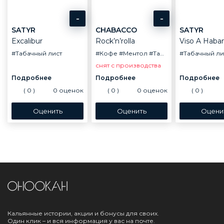
-
-
SATYR
CHABACCO
SATYR
Excalibur
Rock’n’rolla
#Табачный лист
#Кофе
#Ментол
#Табачный лист
#Табачный ли
снят с производства
(
0
)
0
оценок
(
0
)
0
оценок
(
0
)
Кальянные истории, акции и бонусы для своих.
Один клик – и вся информация у вас на почте.