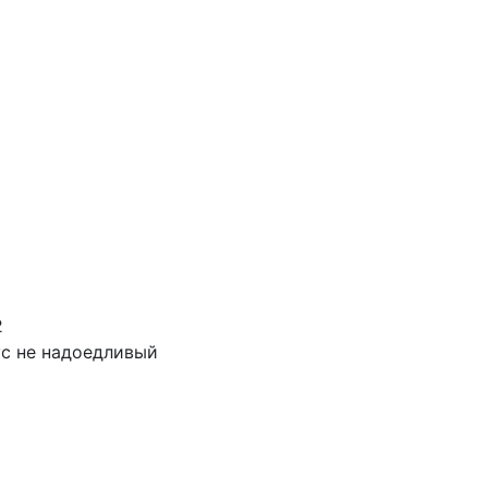
2
с не надоедливый