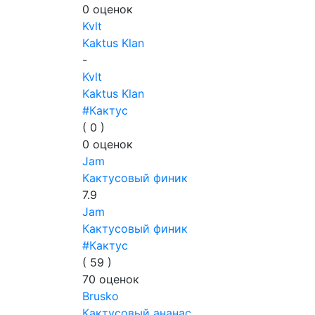
0
оценок
Kvlt
Kaktus Klan
-
Kvlt
Kaktus Klan
#Кактус
(
0
)
0
оценок
Jam
Кактусовый финик
7.9
Jam
Кактусовый финик
#Кактус
(
59
)
70
оценок
Brusko
Кактусовый ананас