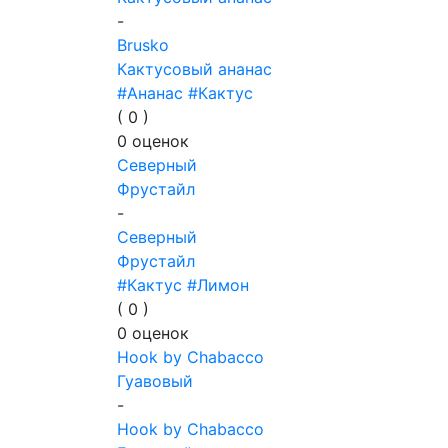
-
Brusko
Кактусовый ананас
#Ананас
#Кактус
(
0
)
0
оценок
Северный
Фрустайл
-
Северный
Фрустайл
#Кактус
#Лимон
(
0
)
0
оценок
Hook by Chabacco
Гуавовый
-
Hook by Chabacco