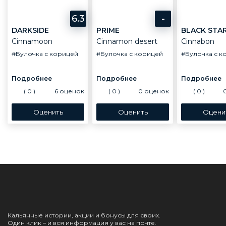
6.3
-
DARKSIDE
PRIME
BLACK STA
Cinnamoon
Cinnamon desert
Cinnabon
#Булочка с корицей
#Булочка с корицей
#Булочка с к
(
0
)
6
оценок
(
0
)
0
оценок
(
0
)
Кальянные истории, акции и бонусы для своих.
Один клик – и вся информация у вас на почте.