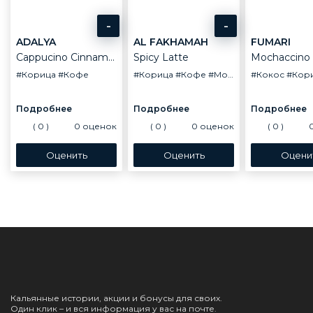
-
-
ADALYA
AL FAKHAMAH
FUMARI
Cappucino Cinnamon
Spicy Latte
Mochaccino
#Корица
#Кофе
#Корица
#Кофе
#Молоко
#Кокос
#Кор
(
0
)
0
оценок
(
0
)
0
оценок
(
0
)
Кальянные истории, акции и бонусы для своих.
Один клик – и вся информация у вас на почте.