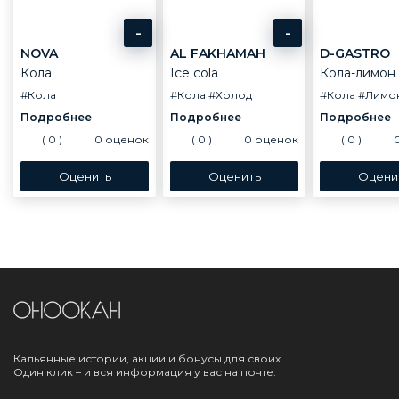
-
-
NOVA
AL FAKHAMAH
D-GASTRO
Кола
Ice cola
Кола-лимон
#Кола
#Кола
#Холод
#Кола
#Лимо
(
0
)
0
оценок
(
0
)
0
оценок
(
0
)
Кальянные истории, акции и бонусы для своих.
Один клик – и вся информация у вас на почте.