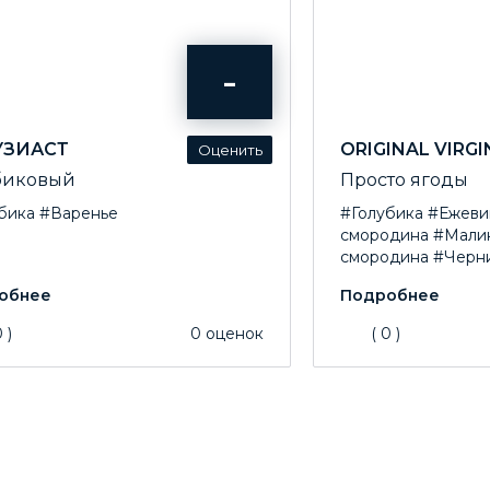
-
УЗИАСТ
ORIGINAL VIRGI
биковый
Просто ягоды
бика
#Варенье
#Голубика
#Ежеви
смородина
#Мали
смородина
#Черн
0
)
0
оценок
(
0
)