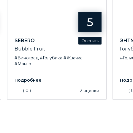
5
SEBERO
ЭНТ
Bubble Fruit
Голу
#Виноград
#Голубика
#Жвачка
#Голу
#Манго
(
0
)
2
оценки
(