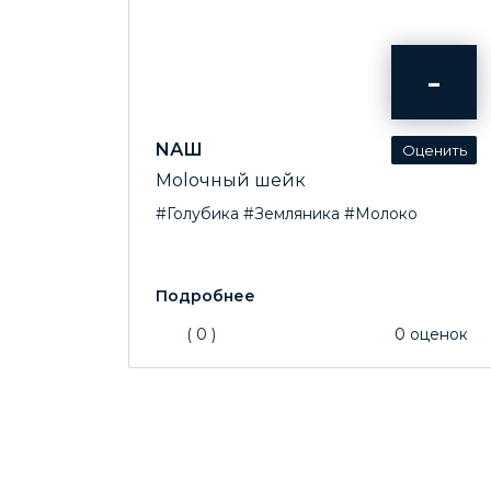
-
NАШ
Моlочный шейк
#Голубика
#Земляника
#Молоко
(
0
)
0
оценок