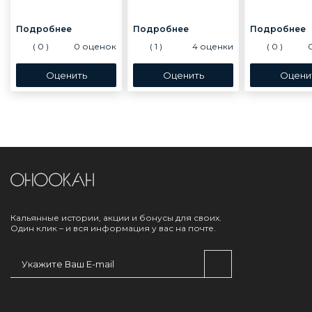
(
0
)
0
оценок
(
1
)
4
оценки
(
0
)
Кальянные истории, акции и бонусы для своих.
Один клик – и вся информация у вас на почте.