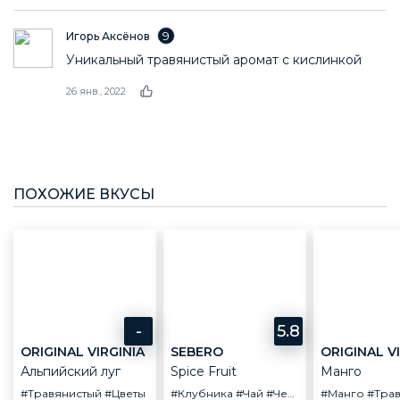
9
Игорь Аксёнов
Уникальный травянистый аромат с кислинкой
26 янв., 2022
ПОХОЖИЕ ВКУСЫ
-
5.8
ORIGINAL VIRGINIA
SEBERO
ORIGINAL V
Альпийский луг
Spice Fruit
Манго
#Травянистый
#Цветы
#Клубника
#Чай
#Черная смородина
#Манго
#Тра
#